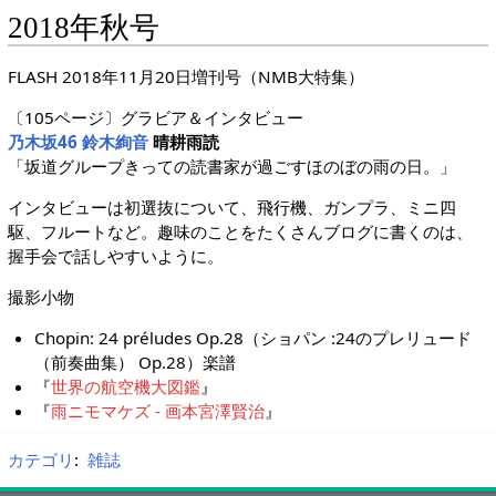
2018年秋号
FLASH 2018年11月20日増刊号（NMB大特集）
〔105ページ〕グラビア＆インタビュー
乃木坂46
鈴木絢音
晴耕雨読
「坂道グループきっての読書家が過ごすほのぼの雨の日。」
インタビューは初選抜について、飛行機、ガンプラ、ミニ四
駆、フルートなど。趣味のことをたくさんブログに書くのは、
握手会で話しやすいように。
撮影小物
Chopin: 24 préludes Op.28（ショパン :24のプレリュード
（前奏曲集） Op.28）楽譜
『
世界の航空機大図鑑
』
『
雨ニモマケズ - 画本宮澤賢治
』
カテゴリ
:
雑誌