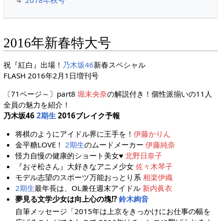
4
2018年秋号
2016年新春特大号
祝『紅白』出場！
乃木坂46
新春スペシャル
FLASH 2016年2月1日増刊号
〔71ページ～〕part8
堀未央奈
の解説付き！個性派揃いの11人
全員の魅力を紹介！
乃木坂46
2期生
2016ブレイク予報
将棋のようにアイドル界に王手を！
伊藤かりん
金平糖LOVE！
2期生
のムードメーカー
伊藤純奈
怪力自慢の健康的ショート美女♥
北野日奈子
『おそ松さん』大好きなアニメ少女
佐々木琴子
モデル志望のスポーツ万能おっとり系
相楽伊織
2期生
最年長は、OL兼任週末アイドル
新内眞衣
夢見る文学少女は向上心の塊!?
鈴木絢音
自筆メッセージ「2015年は上京をきっかけにお仕事の幅を