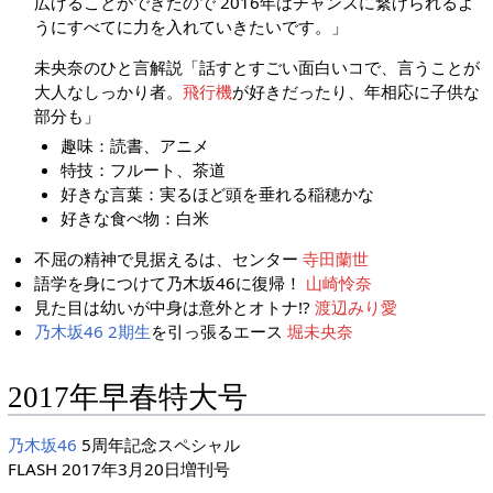
広げることができたので 2016年はチャンスに繋げられるよ
うにすべてに力を入れていきたいです。」
未央奈のひと言解説「話すとすごい面白いコで、言うことが
大人なしっかり者。
飛行機
が好きだったり、年相応に子供な
部分も」
趣味：読書、アニメ
特技：フルート、茶道
好きな言葉：実るほど頭を垂れる稲穂かな
好きな食べ物：白米
不屈の精神で見据えるは、センター
寺田蘭世
語学を身につけて乃木坂46に復帰！
山崎怜奈
見た目は幼いが中身は意外とオトナ!?
渡辺みり愛
乃木坂46
2期生
を引っ張るエース
堀未央奈
2017年早春特大号
乃木坂46
5周年記念スペシャル
FLASH 2017年3月20日増刊号