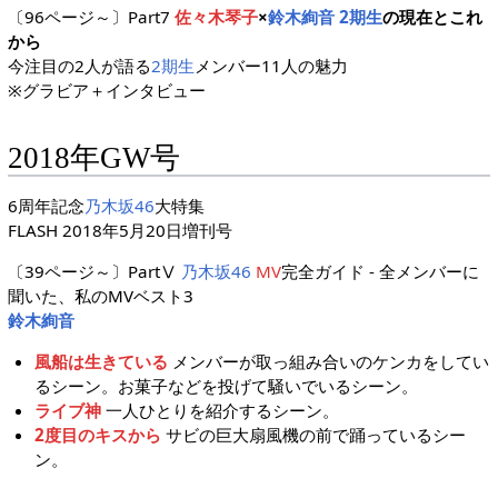
〔96ページ～〕Part7
佐々木琴子
×
鈴木絢音
2期生
の現在とこれ
から
今注目の2人が語る
2期生
メンバー11人の魅力
※グラビア＋インタビュー
2018年GW号
6周年記念
乃木坂46
大特集
FLASH 2018年5月20日増刊号
〔39ページ～〕PartⅤ
乃木坂46
MV
完全ガイド - 全メンバーに
聞いた、私のMVベスト3
鈴木絢音
風船は生きている
メンバーが取っ組み合いのケンカをしてい
るシーン。お菓子などを投げて騒いでいるシーン。
ライブ神
一人ひとりを紹介するシーン。
2度目のキスから
サビの巨大扇風機の前で踊っているシー
ン。